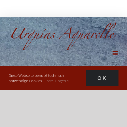
Diese Webseite benutzt technisch
OK
notwendige Cookies.
Einstellungen
YOU DON’T TAKE A
PHOTOGRAPH, YOU
MAKE IT